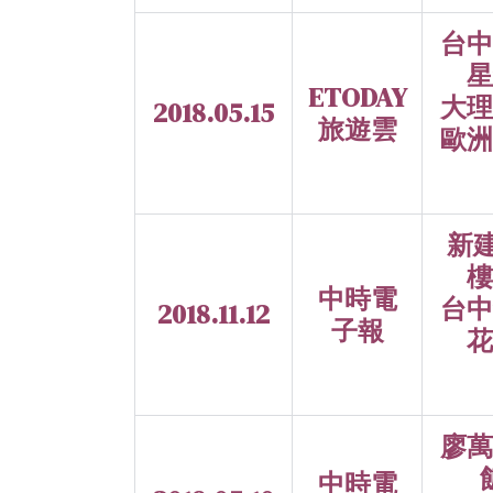
台中
星
ETODAY
大理
2018.05.15
旅遊雲
歐洲
新
樓
中時電
台中
2018.11.12
子報
花
廖萬
中時電