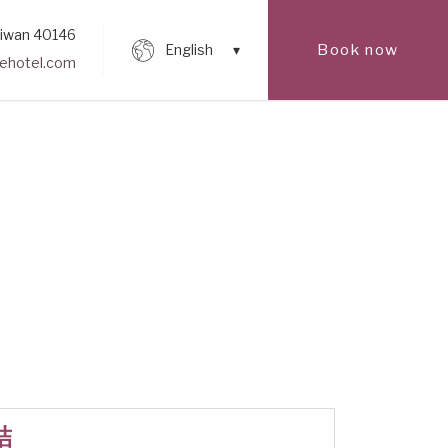
Taiwan 40146
Book now
English
sehotel.com
結