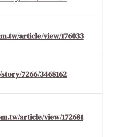
m.tw/article/view/176033
/story/7266/3468162
m.tw/article/view/172681