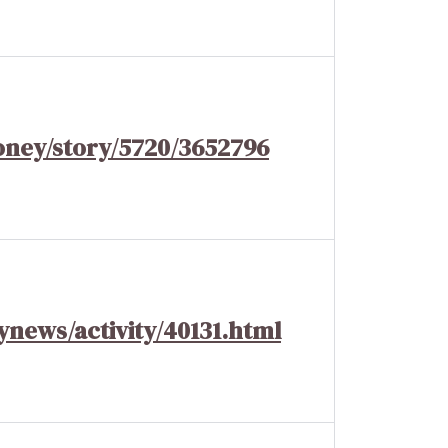
ney/story/5720/3652796
ynews/activity/40131.html