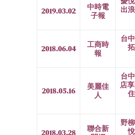
薆悅
中時電
出浪
2019.03.02
子報
台中
工商時
拓
2018.06.04
報
台中
店享
美麗佳
2018.05.16
住
人
野柳
聯合新
悅
2018.03.28