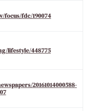
w/focus/fdc/190074
g/lifestyle/448775
newspapers/20161014000588-
07