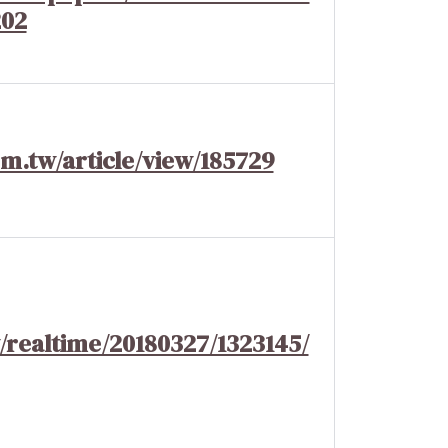
202
m.tw/article/view/185729
/realtime/20180327/1323145/