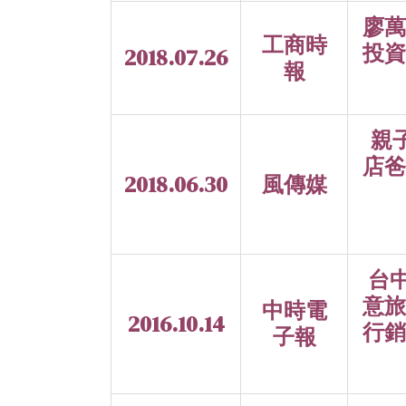
廖萬
工商時
投資
2018.07.26
報
親
店爸
2018.06.30
風傳媒
台
意旅
中時電
2016.10.14
行銷
子報