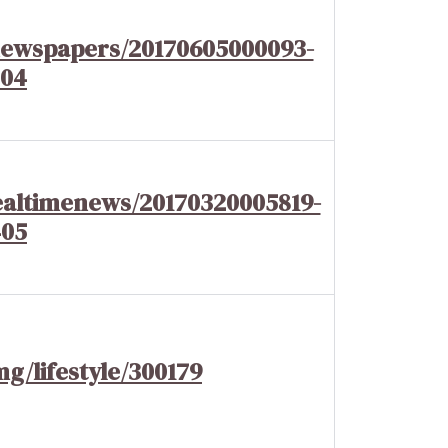
newspapers/20170605000093-
204
ealtimenews/20170320005819-
405
g/lifestyle/300179