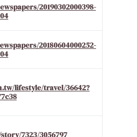
newspapers/20190302000398-
204
newspapers/20180604000252-
204
tw/lifestyle/travel/36642?
77c38
/story/7323/3056797