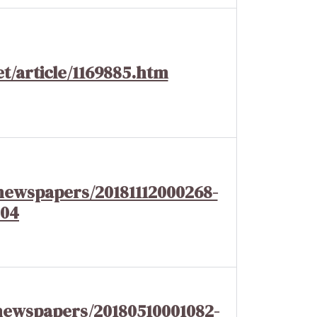
et/article/1169885.htm
newspapers/20181112000268-
204
newspapers/20180510001082-