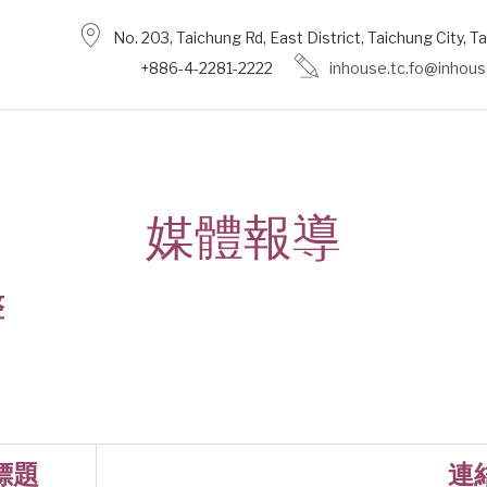
No. 203, Taichung Rd, East District, Taichung City, 
+886-4-2281-2222
inhouse.tc.fo@inhou
媒體報導
整
標題
連