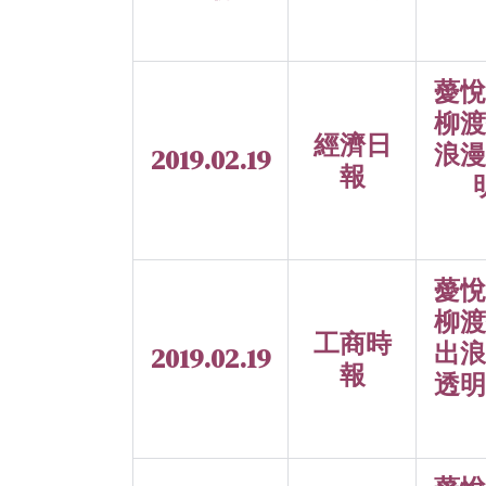
薆悅
柳渡
經濟日
浪漫
2019.02.19
報
薆悅
柳渡
工商時
出浪
2019.02.19
報
透明