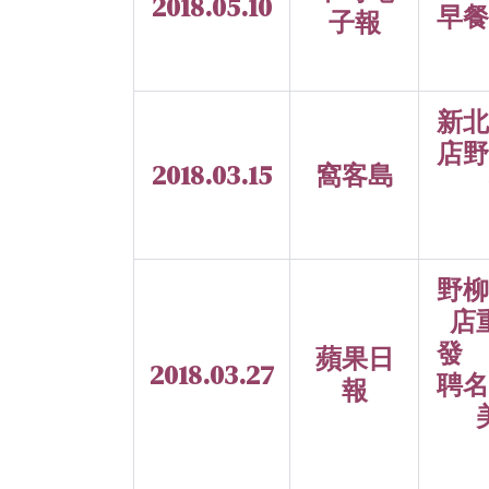
2018.05.10
早餐
子報
新北
店野
2018.03.15
窩客島
野柳
店
發 
蘋果日
2018.03.27
聘名
報