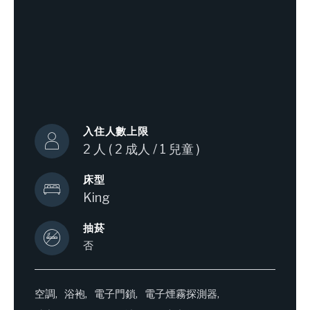
入住人數上限
2 人 ( 2 成人 / 1 兒童 )
床型
King
抽菸
否
空調
浴袍
電子門鎖
電子煙霧探測器