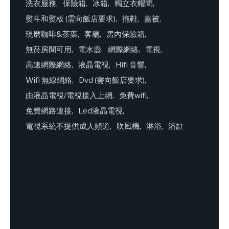
洗衣服務
保險箱
冰箱
獨立衣帽間
熨斗和熨板 (需向飯店要求)
拖鞋
蓋被
現磨咖啡&茶葉
客廳
房內保險箱
無菸房間可用
電水壺
網際網絡
電視
高速網際網絡
液晶電視
Hifi 音響
Wifi 無線網絡
Dvd (需向飯店要求)
由液晶電視/電視接入上網
免費wifi
免費網路連接
Led液晶電視
電視系統不提供成人頻道
吹風機
淋浴
浴缸