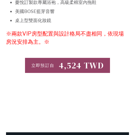
薆悅訂製款專屬浴袍，高級柔棉室內拖鞋
美國BOSE藍芽音響
桌上型雙面化妝鏡
※兩款VIP房型配置與設計格局不盡相同，依現場
房況安排為主。※
4,524
TWD
立即預訂自