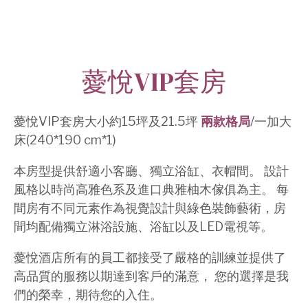
薆悅VIP套房
薆悅VIP套房大小約15坪及21.5坪
兩款格局
/一加大
床(240*190 cm*1)
本房型提供舒適小客廳、獨立浴缸、衣帽間。 設計
風格以時尚高雅色系及進口典雅柚木傢俱為主。 每
間房有不同元素作為視覺設計與綠色裝飾藝術，房
間均配備獨立淋浴設施、浴缸以及LED電視等。
薆悅酒店所有的員工都接受了嚴格的訓練並提供了
高品質的服務以期達到客戶的滿意， 您的選擇是我
們的榮幸，期待您的入住。