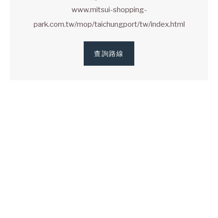
www.mitsui-shopping-
park.com.tw/mop/taichungport/tw/index.html
查詢路線