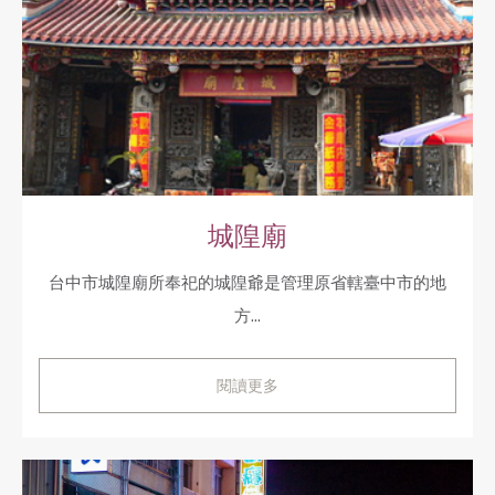
城隍廟
台中市城隍廟所奉祀的城隍爺是管理原省轄臺中市的地
方...
閱讀更多